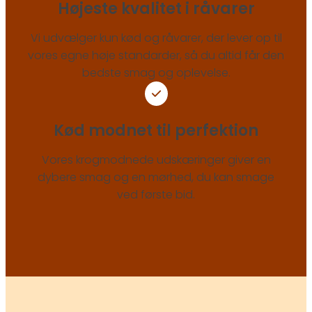
Højeste kvalitet i råvarer
Vi udvælger kun kød og råvarer, der lever op til
vores egne høje standarder, så du altid får den
bedste smag og oplevelse.
Kød modnet til perfektion
Vores krogmodnede udskæringer giver en
dybere smag og en mørhed, du kan smage
ved første bid.