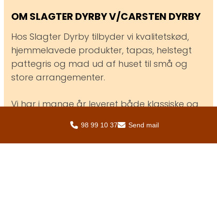
OM ​SLAGTER DYRBY V/CARSTEN DYRBY
Hos Slagter Dyrby tilbyder vi kvalitetskød,
hjemmelavede produkter, tapas, helstegt
pattegris og mad ud af huset til små og
store arrangementer.
Vi har i mange år leveret både klassiske og
nye retter til kunder i hele regionen med
98 99 10 37
Send mail
fokus på håndværk, kvalitet og den
personlige service, der kendetegner vores
slagterforretning.