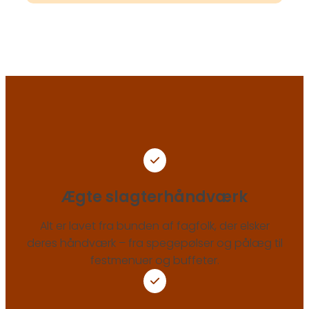
Ægte slagterhåndværk
Alt er lavet fra bunden af fagfolk, der elsker
deres håndværk – fra spegepølser og pålæg til
festmenuer og buffeter.