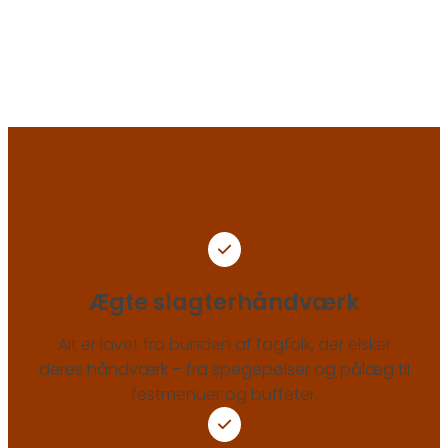
Ægte slagterhåndværk
Alt er lavet fra bunden af fagfolk, der elsker
deres håndværk – fra spegepølser og pålæg til
festmenuer og buffeter.