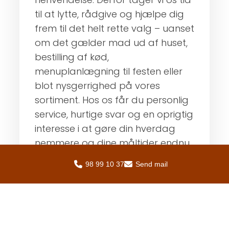
til at lytte, rådgive og hjælpe dig
frem til det helt rette valg – uanset
om det gælder mad ud af huset,
bestilling af kød,
menuplanlægning til festen eller
blot nysgerrighed på vores
sortiment. Hos os får du personlig
service, hurtige svar og en oprigtig
interesse i at gøre din hverdag
nemmere og dine måltider endnu
bedre.
98 99 10 37
Send mail
Tøv ikke med at række ud – vi
glæder os til at høre fra dig.
Kontakt os i dag