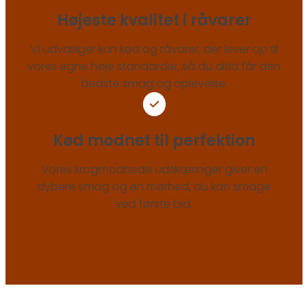
Højeste kvalitet i råvarer
Vi udvælger kun kød og råvarer, der lever op til
vores egne høje standarder, så du altid får den
bedste smag og oplevelse.
Kød modnet til perfektion
Vores krogmodnede udskæringer giver en
dybere smag og en mørhed, du kan smage
ved første bid.